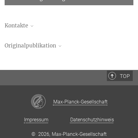
Kontakte
Hong-Guang Duan
Originalpublikation
Ehemaliger Postdoc
Intermolecular vibrations mediate ultrafast singlet fission
H.-G. Duan
,
A. Jha
,
X. Li
,
V. Tiwari
,
H. Ye
,
P. K. Nayak
,
X.-L. Zhu
,
Z. Li
,
T.
J. Martinez
,
M. Thorwart
,
R. J. D. Miller
TOP
Science Advances
6
(38), eabb0052 (2020)
Ajay Jha
MPG.PuRe
DOI
publisher-version
Ehemaliger Postdoc
supplementary-material
Max-Planck-Gesellschaft
Impressum
Datenschutzhinweis
©
2026, Max-Planck-Gesellschaft