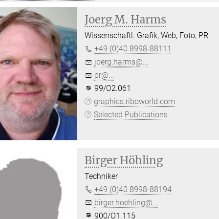
Joerg M. Harms
Wissenschaftl. Grafik, Web, Foto, PR
+49 (0)40 8998-88111
joerg.harms@...
pr@...
99/O2.061
graphics.riboworld.com
Selected Publications
Birger Höhling
Techniker
+49 (0)40 8998-88194
birger.hoehling@...
900/O1.115