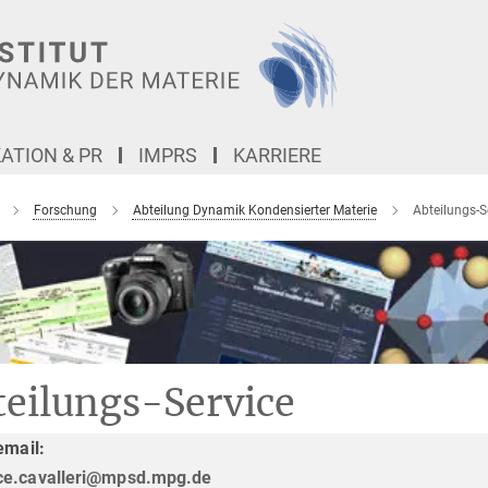
TION & PR
IMPRS
KARRIERE
Forschung
Abteilung Dynamik Kondensierter Materie
Abteilungs-S
teilungs-Service
email:
ice.cavalleri@mpsd.mpg.de