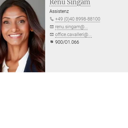
Renu Singam
Assistenz
+49 (0)40 8998-88100
renu.singam@...
office.cavalleri@...
900/O1.066