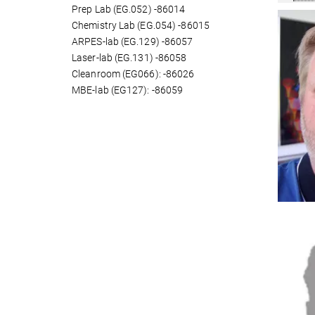
Prep Lab (EG.052) -86014
Chemistry Lab (EG.054) -86015
ARPES-lab (EG.129) -86057
Laser-lab (EG.131) -86058
Cleanroom (EG066): -86026
MBE-lab (EG127): -86059