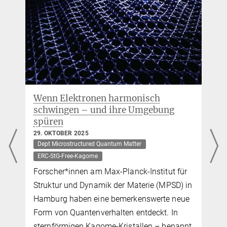
Wenn Elektronen harmonisch
schwingen – und ihre Umgebung
spüren
29. OKTOBER 2025
Dept Microstructured Quantum Matter
ERC-StG-Free-Kagome
n
Forscher*innen am Max-Planck-Institut für
Struktur und Dynamik der Materie (MPSD) in
Hamburg haben eine bemerkenswerte neue
Form von Quantenverhalten entdeckt. In
n
sternförmigen Kagome-Kristallen – benannt