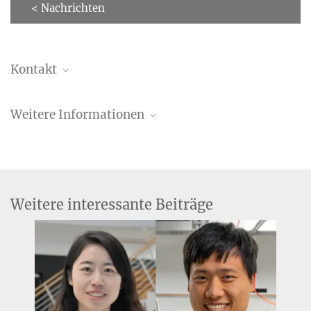
< Nachrichten
Kontakt
Mariana Rossi
Weitere Informationen
Lise-Meitner-Forschungsgruppenleitung, IMPRS
Faculty
+49 (0)40 8998-88360
ERC-Pressemitteilung
mariana.rossi@...
MPG-Pressemitteilung
Weitere interessante Beiträge