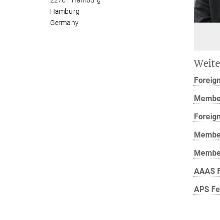
22761 Hamburg
Hamburg
Germany
Weite
Foreig
Member
Foreig
Member
Member
AAAS F
APS Fel