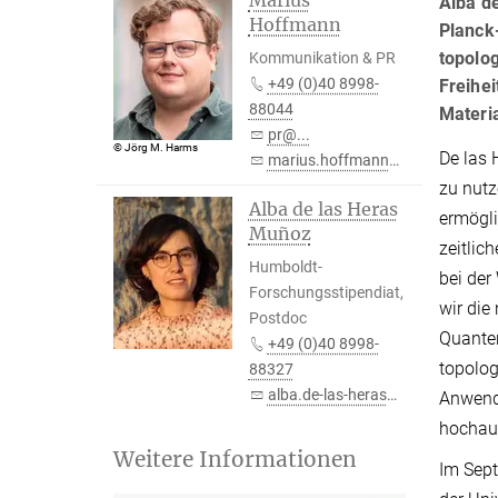
Marius
Alba d
Hoffmann
Planck
topolog
Kommunikation & PR
+49 (0)40 8998-
Freihe
88044
Materi
pr@...
© Jörg M. Harms
De las 
marius.hoffmann@...
zu nutz
Alba de las Heras
ermögli
Muñoz
zeitlic
Humboldt-
bei der
Forschungsstipendiat,
wir die
Postdoc
Quanten
+49 (0)40 8998-
topolog
88327
alba.de-las-heras@...
Anwendu
hochauf
Weitere Informationen
Im Sept