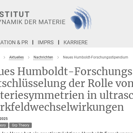
TION & PR
IMPRS
KARRIERE
Aktuelles
Nachrichten
Neues Humboldt-Forschungsstipendium
ues Humboldt-Forschungs
schlüsselung der Rolle vo
teriesymmetrien in ultras
arkfeldwechselwirkungen
 2025
eory
Grp Theory