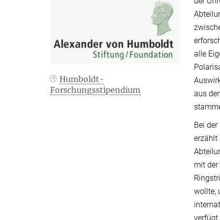
der Uni
Abteil
zwisch
erforsc
alle Ei
Polaris
Humboldt-
Auswirk
Forschungsstipendium
aus den
stamm
Bei der
erzählt
Abteilu
mit der
Ringst
wollte,
interna
verfügt