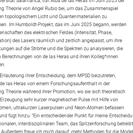
versität Salamanca, trat Alba de las Heras im Juni 2025 der
ung Theorie von Angel Rubio bei, um das Zusammenspiel
en topologischem Licht und Quantenmaterialien zu
hen. Im Humboldt-Projekt, das im Juni 2025 begann, werden
genschaften des elektrischen Feldes (Intensität, Phase,
ation) des Lasers räumlich und zeitlich angepasst, um ihre
ungen auf die Ströme und die Spektren zu analysieren, die
 Berechnungen von de las Heras und ihren Kolleg*innen
en.
 Erläuterung ihrer Entscheidung, dem MPSD beizutreten,
 de las Heras von einem Forschungsaufenthalt in der
ng Theorie während ihrer Promotion, wo sie sich theoretisch
 Erzeugung sehr kurzer magnetischer Pulse mit Hilfe von
römen, ultrakurzen Laserpulsen und Neon-Atomen befassen
 und fügt hinzu: "Ein entscheidender Punkt für meine Entscheidun
tionalen, interdisziplinären Team, das Spitzenforschung betre
. Außerdem freue ich mich darauf, mehr Methoden für die Model