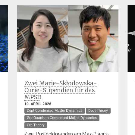
Zwei Marie-Skłodowska-
Curie-Stipendien für das
MPSD
10. APRIL 2026
Dept Condensed Matter Dynamics
Dept Theory
Grp Quantum Condensed Matter Dynamics
Grp Theory
Zwei Postdoktoranden am Max-Planck-