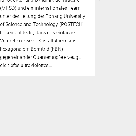
Die Welt ko
(MPSD) und ein internationales Team
Selbst in e
unter der Leitung der Pohang University
Temperatur
of Science and Technology (POSTECH)
Bewegunge
haben entdeckt, dass das einfache
sollten, gi
Verdrehen zweier Kristallstücke aus
dünnen, zw
hexagonalem Bornitrid (hBN)
gehören da
gegeneinander Quantentöpfe erzeugt,
die elektro
die tiefes ultraviolettes…
verändern 
von der The