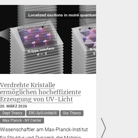
Verdrehte Kristalle
Passend
ermöglichen hocheffiziente
veränder
Erzeugung von UV-Licht
27. FEBRUAR
Dept Conden
20. MÄRZ 2026
Dept Theory
ERC-SyG-UnMySt
Grp Theory
Grp Quantum
Max Planck - NY Center
Grp Theory
Grp Theory o
Wissenschaftler am Max-Planck-Institut
Max Planck -
für Struktur und Dynamik der Materie