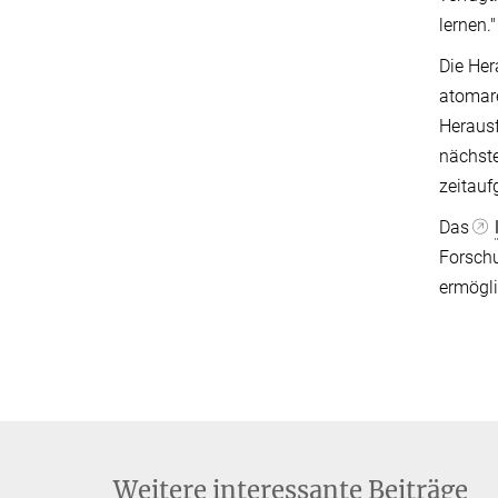
lernen."
Die Her
atomare
Herausf
nächste
zeitauf
Das
Forschu
ermögli
Weitere interessante Beiträge