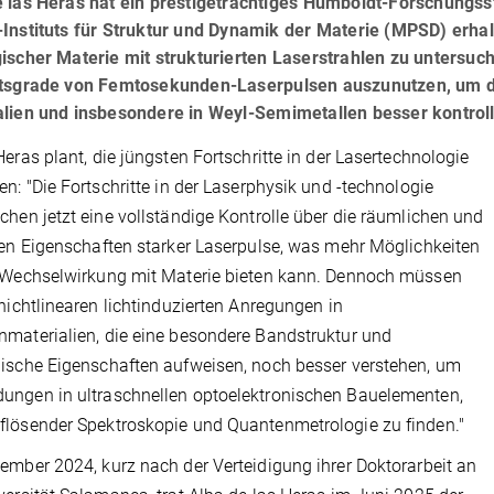
e las Heras hat ein prestigeträchtiges Humboldt-Forschungss
-Instituts für Struktur und Dynamik der Materie (MPSD) erha
ischer Materie mit strukturierten Laserstrahlen zu untersuche
itsgrade von Femtosekunden-Laserpulsen auszunutzen, um d
alien und insbesondere in Weyl-Semimetallen besser kontrol
Heras plant, die jüngsten Fortschritte in der Lasertechnologie
en: "Die Fortschritte in der Laserphysik und -technologie
chen jetzt eine vollständige Kontrolle über die räumlichen und
hen Eigenschaften starker Laserpulse, was mehr Möglichkeiten
 Wechselwirkung mit Materie bieten kann. Dennoch müssen
 nichtlinearen lichtinduzierten Anregungen in
materialien, die eine besondere Bandstruktur und
ische Eigenschaften aufweisen, noch besser verstehen, um
ngen in ultraschnellen optoelektronischen Bauelementen,
lösender Spektroskopie und Quantenmetrologie zu finden."
ember 2024, kurz nach der Verteidigung ihrer Doktorarbeit an