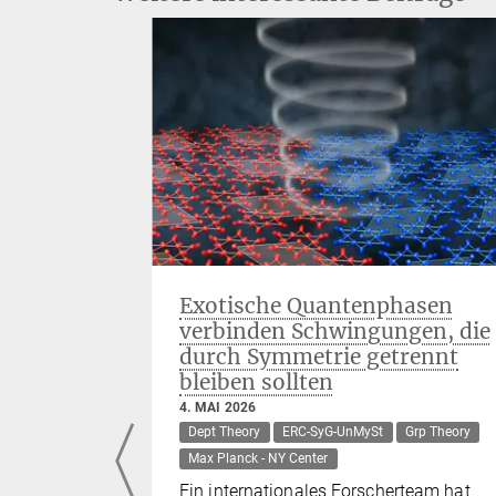
ln für
Exotische Quantenphasen
nbänder
verbinden Schwingungen, die
durch Symmetrie getrennt
bleiben sollten
4. MAI 2026
Dept Theory
ERC-SyG-UnMySt
Grp Theory
ituts für
Max Planck - NY Center
terie
Ein internationales Forscherteam hat