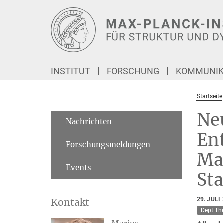
Hauptinhalt
INSTITUT
FORSCHUNG
KOMMUNIKA
Startseite
Ne
Nachrichten
Ent
Forschungsmeldungen
Ma
Events
St
29. JULI
Kontakt
Dept Th