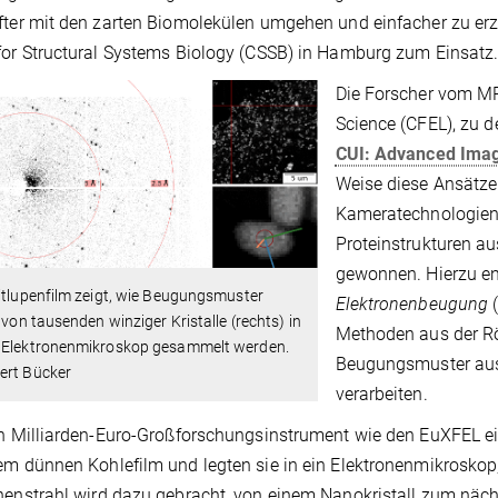
fter mit den zarten Biomolekülen umgehen und einfacher zu e
for Structural Systems Biology (CSSB) in Hamburg zum Einsatz
Die Forscher vom MP
Science (CFEL), zu 
CUI: Advanced Imag
Weise diese Ansätze
Kameratechnologien
Proteinstrukturen aus
gewonnen. Hierzu en
itlupenfilm zeigt, wie Beugungsmuster
Elektronenbeugung
) von tausenden winziger Kristalle (rechts) in
Methoden aus der Rö
 Elektronenmikroskop gesammelt werden.
Beugungsmuster aus 
ert Bücker
verarbeiten.
in Milliarden-Euro-Großforschungsinstrument wie den EuXFEL einz
em dünnen Kohlefilm und legten sie in ein Elektronenmikroskop,
nenstrahl wird dazu gebracht, von einem Nanokristall zum nä