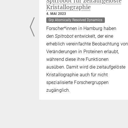
lefon in
Spitrobot für zeitaufgelöste
Kristallographie
4. MAI 2023
Grp Atomically Resolved Dynamics
Forscher*innen in Hamburg haben
den
Spitrobot
entwickelt, der eine
em
erheblich vereinfachte Beobachtung von
lm
Veränderungen in Proteinen erlaubt,
talytischen
während diese ihre Funktionen
tdecken,
ausüben. Damit wird die zeitaufgelöste
er eine
Kristallographie auch für nicht
molekülen
spezialisierte Forschergruppen
zugänglich.