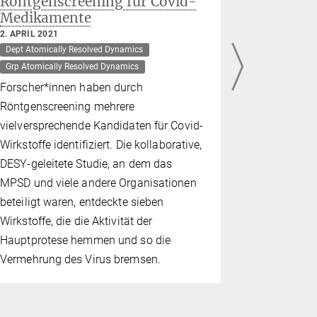
Röntgenscreening für Covid-
Proteink
Medikamente
anderen
2. APRIL 2021
17. MÄRZ 20
Dept Atomically Resolved Dynamics
Dept Atomica
Grp Atomically Resolved Dynamics
Grp Atomical
SSU Machine
Forscher*innen haben durch
Obwohl sie 
Röntgenscreening mehrere
Zeitskalen 
vielversprechende Kandidaten für Covid-
Synchrotro
Wirkstoffe identifiziert. Die kollaborative,
von gleichw
DESY-geleitete Studie, an dem das
solange bei
MPSD und viele andere Organisationen
Datenerfass
beteiligt waren, entdeckte sieben
Größe verw
Wirkstoffe, die die Aktivität der
Erkenntnis
Hauptprotese hemmen und so die
kollaborat
Vermehrung des Virus bremsen.
Strahlungs