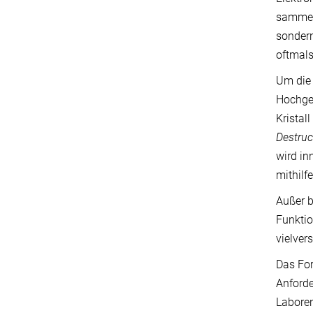
sammeln
sondern
oftmals
Um die 
Hochges
Kristal
Destruc
wird in
mithilf
Außer b
Funktio
vielver
Das For
Anforde
Laboren