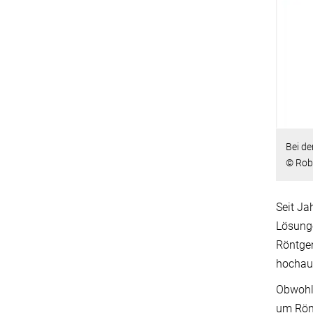
Bei de
© Rob
Seit Ja
Lösunge
Röntgen
hochauf
Obwohl 
um Rönt