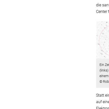
die san
Center 
Ein Ze
(links
einem
© Rob
Statt e
auf ein
Elektro