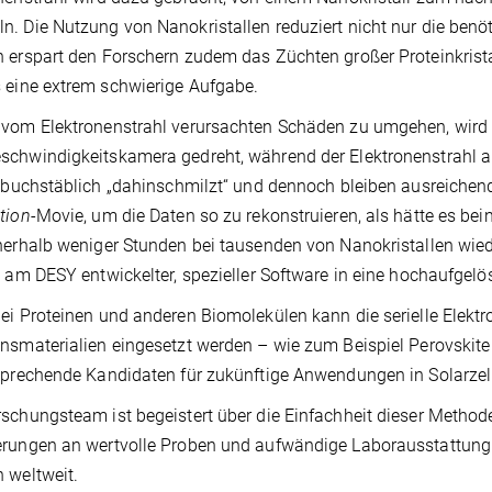
. Die Nutzung von Nanokristallen reduziert nicht nur die benöt
 erspart den Forschern zudem das Züchten großer Proteinkrist
 eine extrem schwierige Aufgabe.
vom Elektronenstrahl verursachten Schäden zu umgehen, wird sta
chwindigkeitskamera gedreht, während der Elektronenstrahl auf 
l buchstäblich „dahinschmilzt“ und dennoch bleiben ausreiche
tion
-Movie, um die Daten so zu rekonstruieren, als hätte es b
nerhalb weniger Stunden bei tausenden von Nanokristallen wi
e am DESY entwickelter, spezieller Software in eine hochaufgel
ei Proteinen und anderen Biomolekülen kann die serielle Elekt
nsmaterialien eingesetzt werden – wie zum Beispiel Perovskit
sprechende Kandidaten für zukünftige Anwendungen in Solarzel
schungsteam ist begeistert über die Einfachheit dieser Method
rungen an wertvolle Proben und aufwändige Laborausstattung 
 weltweit.