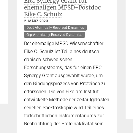
ERC Synergy Grant für
ehemaligen MPSD-Postdoc
Eike C. Schulz
2. MÄRZ 2023
Dept Atomically Resolved Dynamics
Grp Atomically Resolved Dynamics
Der ehemalige MPSD-Wissenschaftler
Eike C. Schulz ist Teil eines deutsch-
dänisch-schwedischen
Forschungsteams, das für einen ERC
Synergy Grant ausgewählt wurde, um
den Bindungsprozess von Proteinen zu
erforschen. Die von Eike am Institut
entwickelte Methode der zeitaufgelösten
seriellen Spektroskopie wird Teil eines
fortschrittlichen Instrumentariums zur
Beobachtung der Proteinaktivität sein.