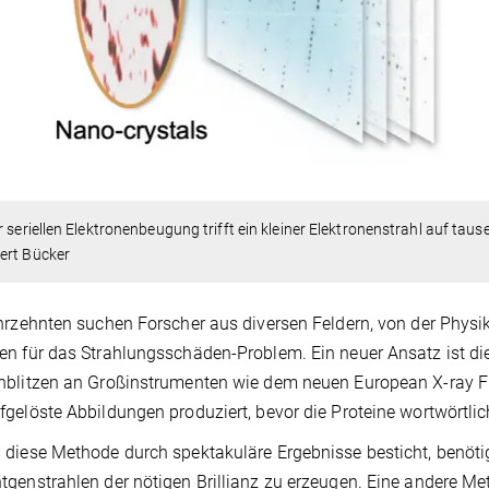
r seriellen Elektronenbeugung trifft ein kleiner Elektronenstrahl auf taus
ert Bücker
hrzehnten suchen Forscher aus diversen Feldern, von der Physik
n für das Strahlungsschäden-Problem. Ein neuer Ansatz ist di
blitzen an Großinstrumenten wie dem neuen European X-ray Fr
gelöste Abbildungen produziert, bevor die Proteine wortwörtlic
diese Methode durch spektakuläre Ergebnisse besticht, benöti
genstrahlen der nötigen Brillianz zu erzeugen. Eine andere Met