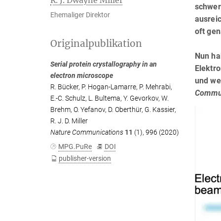
R. J. Dwayne Miller
schwer
Ehemaliger Direktor
ausrei
oft gen
Originalpublikation
Nun ha
Serial protein crystallography in an
Elektr
electron microscope
und wei
R. Bücker
,
P. Hogan-Lamarre
,
P. Mehrabi
,
Commun
E.-C. Schulz
,
L. Bultema
,
Y. Gevorkov
,
W.
Brehm
,
O. Yefanov
,
D. Oberthür
,
G. Kassier
,
R. J. D. Miller
Nature Communications
11
(1), 996 (2020)
MPG.PuRe
DOI
publisher-version