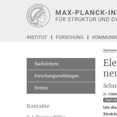
Hauptinhalt
INSTITUT
FORSCHUNG
KOMMUNIKA
Startseite
Ele
Nachrichten
ne
Forschungsmeldungen
Schn
Events
21. FEB
Dept At
Kontakte
Um die 
Struktu