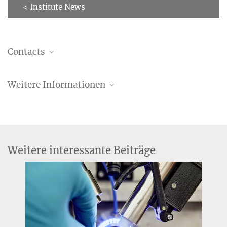
< Institute News
Contacts
Eike-Christian Schulz
Weitere Informationen
Ehemaliger Postdoc
+49 (0)40 8998-6264
eike-christian.schulz@...
ERC Synergy Grant
Weitere interessante Beiträge