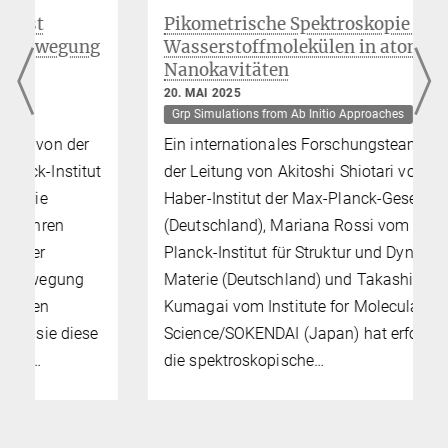
Pikometrische Spektroskopie von
g
Wasserstoffmolekülen in atomaren
Nanokavitäten
20. MAI 2025
Grp Simulations from Ab Initio Approaches
Ein internationales Forschungsteam unter
t
der Leitung von Akitoshi Shiotari vom Fritz-
Haber-Institut der Max-Planck-Gesellschaft
(Deutschland), Mariana Rossi vom Max-
Planck-Institut für Struktur und Dynamik der
Materie (Deutschland) und Takashi
Kumagai vom Institute for Molecular
e
Science/SOKENDAI (Japan) hat erfolgreich
die spektroskopische…