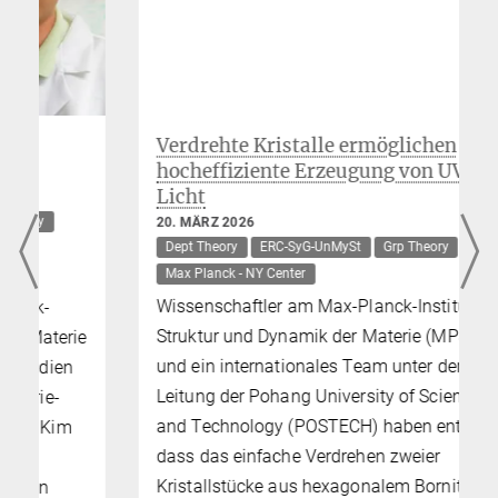
Verdrehte Kristalle ermöglichen
hocheffiziente Erzeugung von UV-
Licht
20. MÄRZ 2026
Dept Theory
ERC-SyG-UnMySt
Grp Theory
Max Planck - NY Center
Wissenschaftler am Max-Planck-Institut für
Struktur und Dynamik der Materie (MPSD)
e
und ein internationales Team unter der
Leitung der Pohang University of Science
and Technology (POSTECH) haben entdeckt,
dass das einfache Verdrehen zweier
Kristallstücke aus hexagonalem Bornitrid