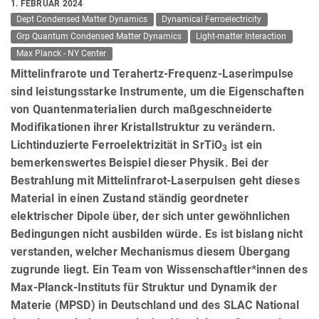
1. FEBRUAR 2024
Dept Condensed Matter Dynamics
Dynamical Ferroelectricity
Grp Quantum Condensed Matter Dynamics
Light-matter Interaction
Max Planck - NY Center
Mittelinfrarote und Terahertz-Frequenz-Laserimpulse
sind leistungsstarke Instrumente, um die Eigenschaften
von Quantenmaterialien durch maßgeschneiderte
Modifikationen ihrer Kristallstruktur zu verändern.
Lichtinduzierte Ferroelektrizität in SrTiO
ist ein
3
bemerkenswertes Beispiel dieser Physik. Bei der
Bestrahlung mit Mittelinfrarot-Laserpulsen geht dieses
Material in einen Zustand ständig geordneter
elektrischer Dipole über, der sich unter gewöhnlichen
Bedingungen nicht ausbilden würde. Es ist bislang nicht
verstanden, welcher Mechanismus diesem Übergang
zugrunde liegt. Ein Team von Wissenschaftler*innen des
Max-Planck-Instituts für Struktur und Dynamik der
Materie (MPSD) in Deutschland und des SLAC National