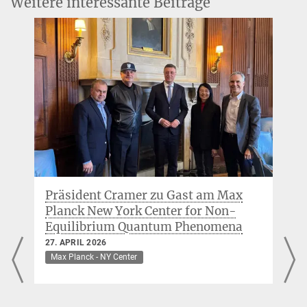
Weitere interessante Beiträge
Nature Materials
23
(3), 363–368 (2024)
Senior Staff Scientist
MPG.PuRe
DOI
publisher-version
ZIP
+49 (0)40 8998-88105
michael.foerst@...
Andrea Cavalleri
Direktor, IMPRS Faculty
+49 (0)40 8998-88101
andrea.cavalleri@...
Präsident Cramer zu Gast am Max
Planck New York Center for Non-
Equilibrium Quantum Phenomena
27. APRIL 2026
Max Planck - NY Center