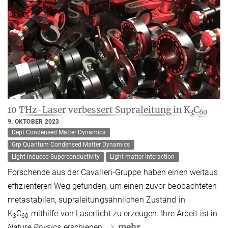
10 THz-Laser verbessert Supraleitung in K
C
3
60
9. OKTOBER 2023
Dept Condensed Matter Dynamics
Grp Quantum Condensed Matter Dynamics
Light-induced Superconductivity
Light-matter Interaction
Forschende aus der Cavalleri-Gruppe haben einen weitaus
effizienteren Weg gefunden, um einen zuvor beobachteten
metastabilen, supraleitungsähnlichen Zustand in
K
C
mithilfe von Laserlicht zu erzeugen. Ihre Arbeit ist in
3
60
mehr
Nature Physics
erschienen.